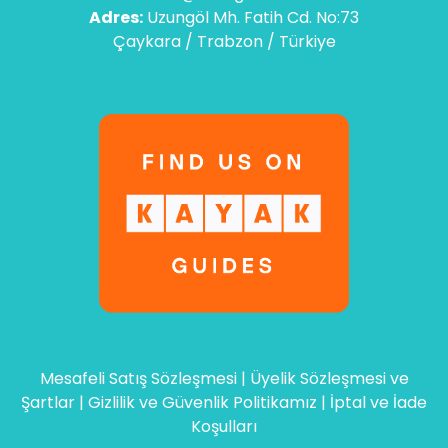
Adres:
Uzungöl Mh. Fatih Cd. No:73
Çaykara / Trabzon / Türkiye
Mesafeli Satış Sözleşmesi
|
Üyelik Sözleşmesi ve
Şartlar
|
Gizlilik ve Güvenlik Politikamız
|
İptal ve İade
Koşulları