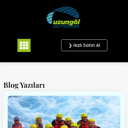
Skip
to
content
❯ Hızlı Satın Al
Blog Yazıları