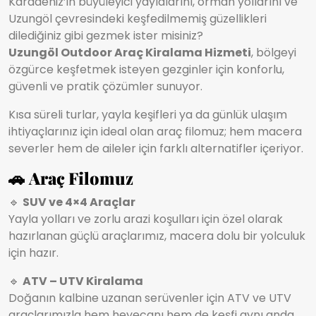
Karadeniz’in büyüleyici yaylalarını, orman yollarını ve
Uzungöl çevresindeki keşfedilmemiş güzellikleri
dilediğiniz gibi gezmek ister misiniz?
Uzungöl Outdoor Araç Kiralama Hizmeti
, bölgeyi
özgürce keşfetmek isteyen gezginler için konforlu,
güvenli ve pratik çözümler sunuyor.
Kısa süreli turlar, yayla keşifleri ya da günlük ulaşım
ihtiyaçlarınız için ideal olan araç filomuz; hem macera
severler hem de aileler için farklı alternatifler içeriyor.
🚗
Araç Filomuz
🔹
SUV ve 4×4 Araçlar
Yayla yolları ve zorlu arazi koşulları için özel olarak
hazırlanan güçlü araçlarımız, macera dolu bir yolculuk
için hazır.
🔹
ATV – UTV Kiralama
Doğanın kalbine uzanan serüvenler için ATV ve UTV
araçlarımızla hem heyecanı hem de keşfi aynı anda