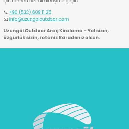
için hemen bizimle iletişime geçin:
📞
+90 (532) 609 11 25
📧
info@uzungoloutdoor.com
Uzungöl Outdoor Araç Kiralama – Yol sizin,
özgürlük sizin, rotanız Karadeniz olsun.