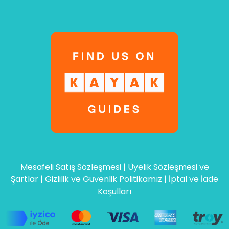
Mesafeli Satış Sözleşmesi
|
Üyelik Sözleşmesi ve
Şartlar
|
Gizlilik ve Güvenlik Politikamız
|
İptal ve İade
Koşulları