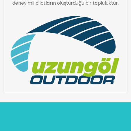
deneyimli pilotların oluşturduğu bir topluluktur.