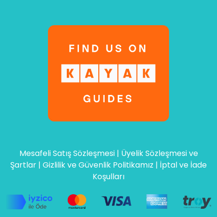
Mesafeli Satış Sözleşmesi
|
Üyelik Sözleşmesi ve
Şartlar
|
Gizlilik ve Güvenlik Politikamız
|
İptal ve İade
Koşulları