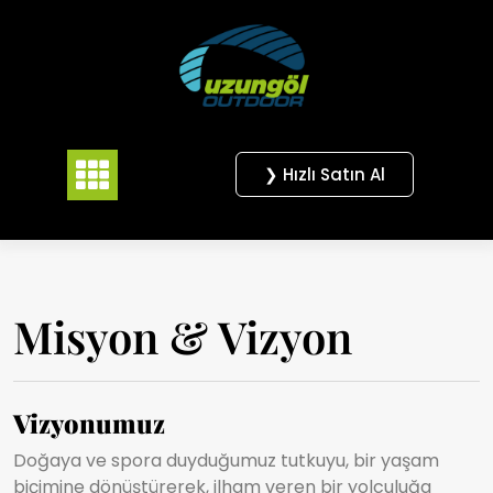
Skip
to
content
❯ Hızlı Satın Al
Misyon & Vizyon
Vizyonumuz
Doğaya ve spora duyduğumuz tutkuyu, bir yaşam
biçimine dönüştürerek, ilham veren bir yolculuğa