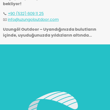
bekliyor!
📞
+90 (532) 609 11 25
📧
info@uzungoloutdoor.com
Uzungöl Outdoor – Uyandığınızda bulutların
içinde, uyuduğunuzda yıldızların altında…