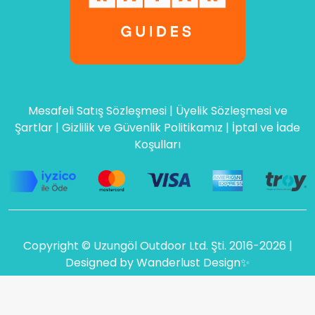
Mesafeli Satış Sözleşmesi
|
Üyelik Sözleşmesi ve
Şartlar
|
Gizlilik ve Güvenlik Politikamız
|
İptal ve İade
Koşulları
Copyright © Uzungöl Outdoor Ltd. Şti. 2016-2026 |
Designed by
Wanderlust Design
✨