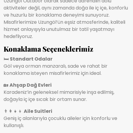
Uzungöl Outdoor olarak sadece adrenalin dolu
aktiviteler değil, aynı zamanda doğa ile iç içe, konforlu
ve huzurlu bir konaklama deneyimi sunuyoruz.
Misafirlerimize Uzungöl’ün eşsiz atmosferinde, kaliteli
hizmet anlayışıyla unutulmaz bir tatil yaşatmayı
hedefliyoruz.
Konaklama Seçeneklerimiz
🛏️
Standart Odalar
Göl veya orman manzaralı, sade ve rahat bir
konaklama isteyen misafirlerimiz için ideal.
🏡
Ahşap Dağ Evleri
Karadeniz’in geleneksel mimarisiyle inşa edilmiş,
doğayla iç içe sıcak bir ortam sunar.
👨‍👩‍👧‍👦
Aile Suitleri
Geniş iç alanlarıyla çocuklu aileler için konforlu ve
kullanışlı.