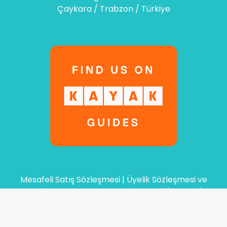
Çaykara / Trabzon / Türkiye
Mesafeli Satış Sözleşmesi
|
Üyelik Sözleşmesi ve
Şartlar
|
Gizlilik ve Güvenlik Politikamız
|
İptal ve İade
Koşulları