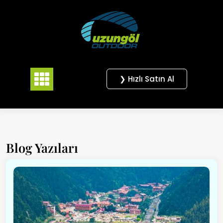
Skip
to
content
❯ Hızlı Satın Al
Blog Yazıları