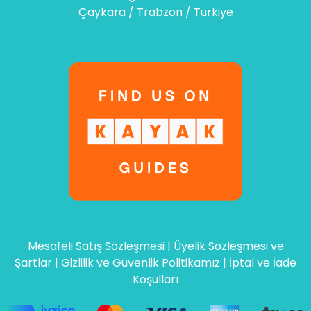
Çaykara / Trabzon / Türkiye
Mesafeli Satış Sözleşmesi
|
Üyelik Sözleşmesi ve
Şartlar
|
Gizlilik ve Güvenlik Politikamız
|
İptal ve İade
Koşulları