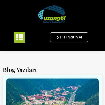
Skip
to
content
❯ Hızlı Satın Al
Blog Yazıları