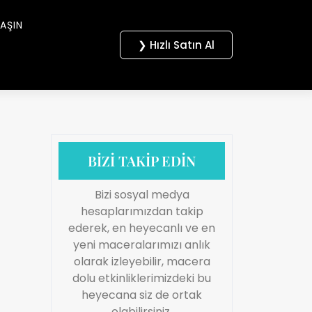
LAŞIN
❯ Hızlı Satın Al
BİZİ TAKİP EDİN
Bizi sosyal medya
hesaplarımızdan takip
ederek, en heyecanlı ve en
yeni maceralarımızı anlık
olarak izleyebilir, macera
dolu etkinliklerimizdeki bu
heyecana siz de ortak
olabilirsiniz.