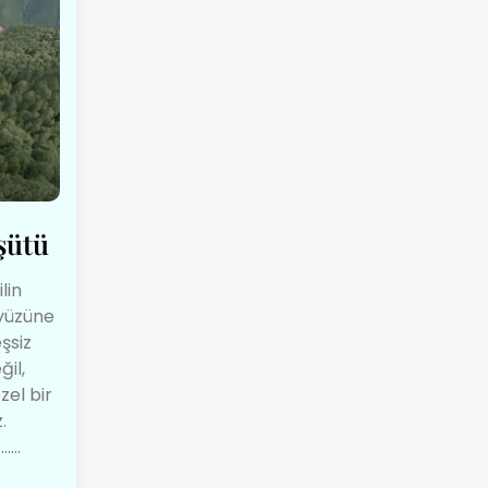
şütü
lin
kyüzüne
şsiz
il,
zel bir
.
...