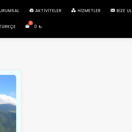
URUMSAL
AKTIVITELER
HIZMETLER
BIZE U
TÜRKÇE
0
₺